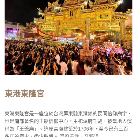
東港東隆宮
東港東隆宮是一座位於台灣屏東縣東港鎮的民間信仰廟宇，
也是南部著名的王爺信仰中心。主祀溫府千歲，被當地人慣
稱為「王爺廟」。這座宮廟建築於1706年，至今已有三百
多年的歷史，香火鼎盛。 溫府千歲，又稱溫...